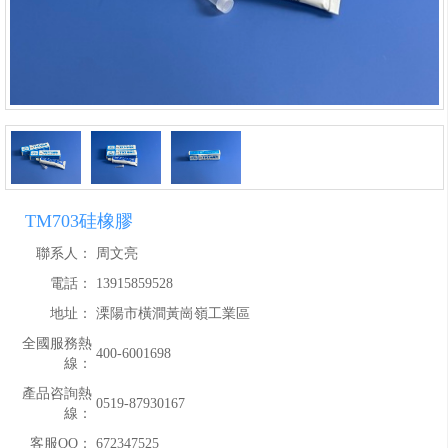
TM703硅橡膠
聯系人：
周文亮
電話：
13915859528
地址：
溧陽市橫澗黃崗嶺工業區
全國服務熱
400-6001698
線：
產品咨詢熱
0519-87930167
線：
客服QQ：
672347525