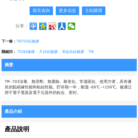
留言咨詢
更多信息
立刻購買
分享：
下一條：
TM703硅橡膠
關鍵詞：
703硅橡膠
天目硅橡膠
單組份硅橡膠
TM
摘要
TM-703沒毒、無溶劑、無腐蝕、耐老化、常溫固化、使用方便，具有優
良的點絕緣性能和粘結性能。貯存期一年，耐溫-60℃-+150℃。被廣泛
用于電子電器及電子元器件的粘合、密封。
產品介紹
產品說明