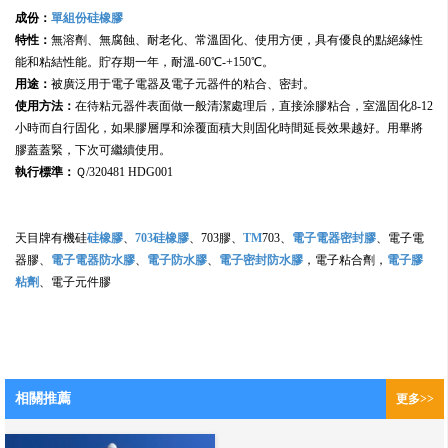
成份：
單組份硅橡膠
特性：
無溶劑、無腐蝕、耐老化、常溫固化、使用方便，具有優良的點絕緣性
能和粘結性能。貯存期一年，耐溫-60℃-+150℃。
用途：
被廣泛用于電子電器及電子元器件的粘合、密封。
使用方法
：
在待粘元器件表面做一般清潔處理后，直接涂膠粘合，室溫固化8-12
小時而自行固化，如果膠層厚和涂覆面積大則固化時間延長效果越好。用畢將
膠蓋蓋緊，下次可繼續使用。
執行標準：
Ｑ/320481 HDG001
天目牌有機硅
硅橡膠
、
703硅橡膠
、703膠、
TM
703、
電子電器密封膠
、電子電
器膠、
電子電器防水膠
、
電子防水膠
、
電子密封防水膠
，電子粘合劑，
電子膠
粘劑
、電子元件膠
相關推薦
更多>>