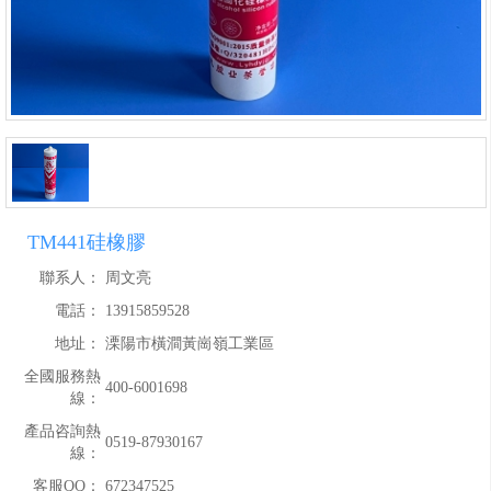
TM441硅橡膠
聯系人：
周文亮
電話：
13915859528
地址：
溧陽市橫澗黃崗嶺工業區
全國服務熱
400-6001698
線：
產品咨詢熱
0519-87930167
線：
客服QQ：
672347525