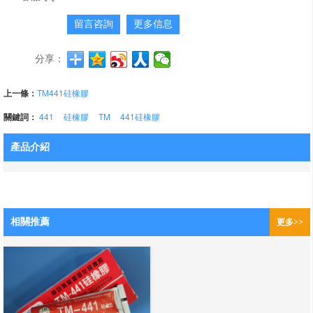
留言咨詢
更多信息
分享：
上一條：
TM441硅橡膠
關鍵詞：
441
硅橡膠
TM
441硅橡膠
產品介紹
相關推薦
更多>>