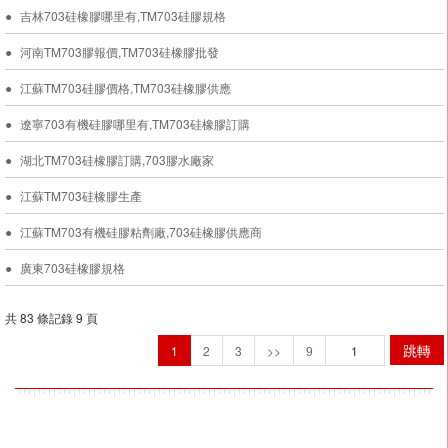
吉林703硅橡膠哪里有,TM703硅膠規格
河南TM703膠報價,TM703硅橡膠批發
江蘇TM703硅膠價格,TM703硅橡膠供應
遼寧703有機硅膠哪里有,TM703硅橡膠訂購
湖北TM703硅橡膠訂購,703膠水廠家
江蘇TM703硅橡膠生產
江蘇TM703有機硅膠粘劑廠,703硅橡膠供應商
廣東703硅橡膠規格
共 83 條記錄 9 頁
跳轉
1
2
3
>>
9
溧陽市宏大膠業有限公司,專營
TM701電加熱管硅橡膠
TM702燈飾硅橡
膠
TM703硅橡膠
TM704硅橡膠
TM705硅橡膠
TM706硅橡膠
T