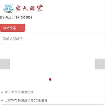
咨詢熱線：
13915859528
全站搜索
浙江TM703硅橡膠行情
山東TM703硅橡膠供應,703硅膠廠