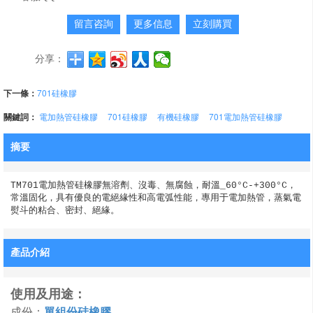
留言咨詢
更多信息
立刻購買
分享：
下一條：
701硅橡膠
關鍵詞：
電加熱管硅橡膠
701硅橡膠
有機硅橡膠
701電加熱管硅橡膠
摘要
TM701電加熱管硅橡膠無溶劑、沒毒、無腐蝕，耐溫_60°C-+300°C，
常溫固化，具有優良的電絕緣性和高電弧性能，專用于電加熱管，蒸氣電
熨斗的粘合、密封、絕緣。
產品介紹
使用及用途：
成份：
單組份硅橡膠
。