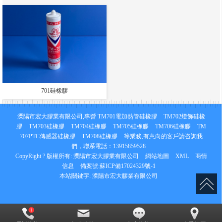
701硅橡膠
溧陽市宏大膠業有限公司,專營
TM701電加熱管硅橡膠
TM702燈飾硅橡
膠
TM703硅橡膠
TM704硅橡膠
TM705硅橡膠
TM706硅橡膠
TM
707PTC傳感器硅橡膠
TM708硅橡膠
等業務,有意向的客戶請咨詢我
們，聯系電話：
13915859528
CopyRight ? 版權所有:
溧陽市宏大膠業有限公司
網站地圖
XML
商情
信息
備案號:
蘇ICP備17024329號-1
本站關鍵字:
溧陽市宏大膠業有限公司