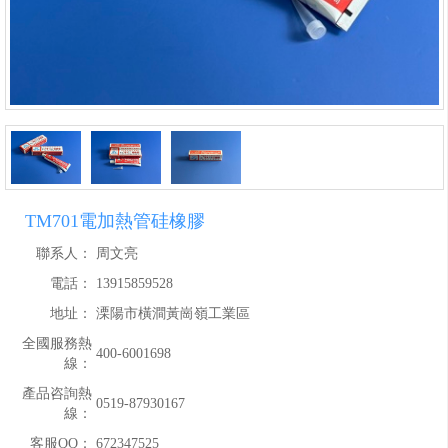
TM701電加熱管硅橡膠
聯系人：
周文亮
電話：
13915859528
地址：
溧陽市橫澗黃崗嶺工業區
全國服務熱
400-6001698
線：
產品咨詢熱
0519-87930167
線：
客服QQ：
672347525