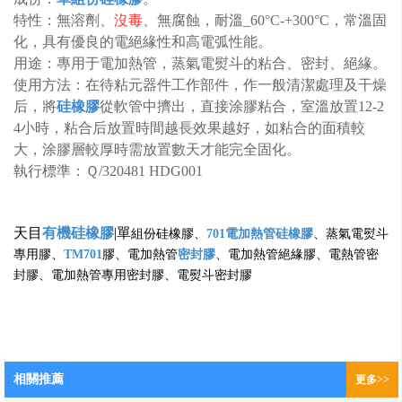
特性：無溶劑、
沒毒
、無腐蝕，耐溫_60°C-+300°C，常溫固
化，具有優良的電絕緣性和高電弧性能。
用途：專用于電加熱管，蒸氣電熨斗的粘合、密封、絕緣。
使用方法：在待粘元器件工作部件，作一般清潔處理及干燥
后，將
硅橡膠
從軟管中擠出，直接涂膠粘合，室溫放置12-2
4小時，粘合后放置時間越長效果越好，如粘合的面積較
大，涂膠層較厚時需放置數天才能完全固化。
執行標準：Ｑ/320481 HDG001
天目
有機硅橡膠
|單
組份硅橡膠、
701電加熱管硅橡膠
、蒸氣電熨斗
專用膠、
TM701
膠、電加熱管
密封膠
、電加熱管絕緣膠、電熱管密
封膠、電加熱管專用密封膠、電熨斗密封膠
相關推薦
更多>>