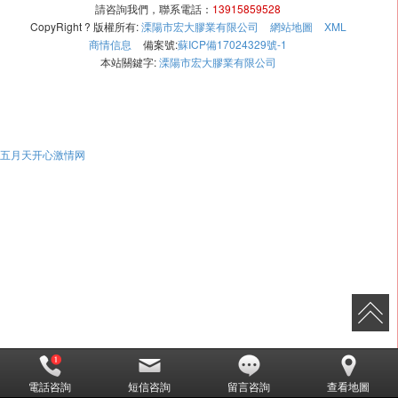
請咨詢我們，聯系電話：
13915859528
CopyRight ? 版權所有:
溧陽市宏大膠業有限公司
網站地圖
XML
商情信息
備案號:
蘇ICP備17024329號-1
本站關鍵字:
溧陽市宏大膠業有限公司
五月天开心激情网
電話咨詢
短信咨詢
留言咨詢
查看地圖