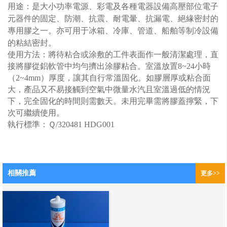
用途：
是大小功率電源、彩電及各種電器設備高壓部位電子
元器件的固定、防潮、抗震、耐電暈、抗漏電、絕緣密封的
專用膠之一。亦可用于冰箱、冷庫、管道、船舶等制冷設備
的粘結密封。
使用方法：將待粘合或涂敷的工件表面作一般清潔處理，直
接將膠從鋁軟管中均勻擠出涂膠粘合。室溫放置8~24小時
（2~4mm）厚度，讓其自行常溫固化。如膠層厚或粘合面
大，產品又不易接觸到空氣中微量水汽且室溫過低的情況
下，完全固化的時間則需數天。未用完畢需將膠蓋擰緊，下
次可繼續使用。
執行標準：Ｑ/320481 HDG001
相關推薦
更多>>