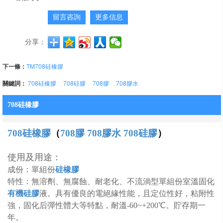
留言咨詢
更多信息
分享：
下一條：
TM708硅橡膠
關鍵詞：
708硅橡膠
708硅膠
708膠
708膠水
708硅橡膠
708硅橡膠
（
708膠
708膠水
708硅膠
）
使用及用途：
成份：
單組份
硅橡膠
特性：
無溶劑、無腐蝕、耐老化、不流淌型單組份室溫固化
有機硅膠
液。具有優良的電絕緣性能，且定位性好，粘附性
強，固化后彈性體大等特點，耐溫-60~+200℃。貯存期一
年。