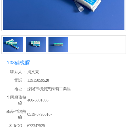
708硅橡膠
聯系人：
周文亮
電話：
13915859528
地址：
溧陽市橫澗黃崗嶺工業區
全國服務熱
400-6001698
線：
產品咨詢熱
0519-87930167
線：
客服QQ：
672347525