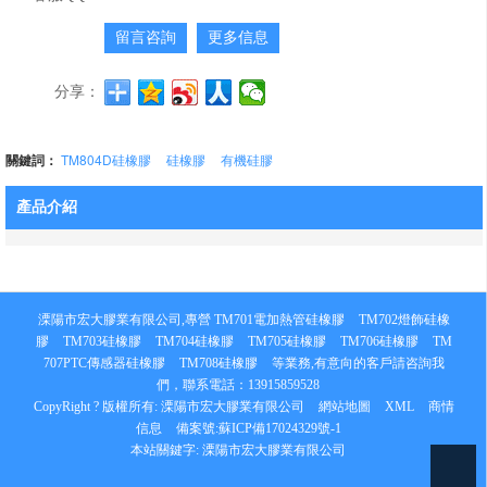
留言咨詢
更多信息
分享：
關鍵詞：
TM804D硅橡膠
硅橡膠
有機硅膠
產品介紹
溧陽市宏大膠業有限公司,專營
TM701電加熱管硅橡膠
TM702燈飾硅橡
膠
TM703硅橡膠
TM704硅橡膠
TM705硅橡膠
TM706硅橡膠
TM
707PTC傳感器硅橡膠
TM708硅橡膠
等業務,有意向的客戶請咨詢我
們，聯系電話：
13915859528
CopyRight ? 版權所有:
溧陽市宏大膠業有限公司
網站地圖
XML
商情
信息
備案號:
蘇ICP備17024329號-1
本站關鍵字:
溧陽市宏大膠業有限公司