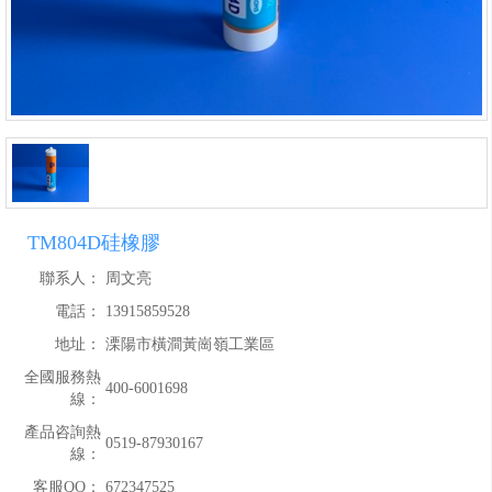
TM804D硅橡膠
聯系人：
周文亮
電話：
13915859528
地址：
溧陽市橫澗黃崗嶺工業區
全國服務熱
400-6001698
線：
產品咨詢熱
0519-87930167
線：
客服QQ：
672347525