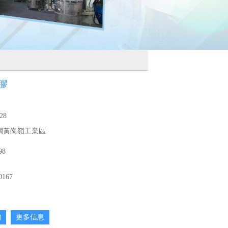
封膠
28
澗黃崗嶺工業區
98
0167
詢
更多信息