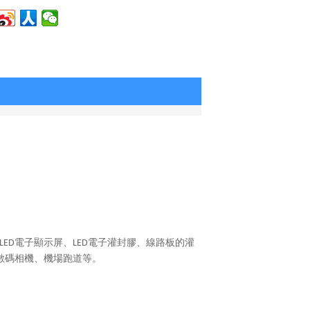
ED電子顯示屏、LED電子灌封膠、線路板的灌
、數碼相機、機場跑道等。