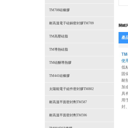
TM708硅橡膠
耐高溫電子硅銅密封膠TM709
關鍵
TM高壓硅脂
產
TM導熱硅脂
TM
使
TM硅酮導熱膠
低
固
TM441硅橡膠
耐
加
太陽能電子組件密封膠TM802
具
用
耐高溫平面密封劑TM587
封
耐高溫平面密封劑TM596