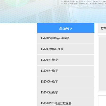
產品展示
您
TM701電加熱管硅橡膠
TM702燈飾硅橡膠
TM703硅橡膠
TM704硅橡膠
TM705硅橡膠
TM706硅橡膠
TM707PTC傳感器硅橡膠