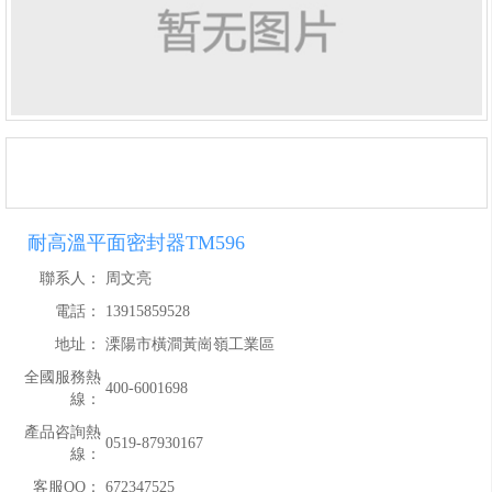
耐高溫平面密封器TM596
聯系人：
周文亮
電話：
13915859528
地址：
溧陽市橫澗黃崗嶺工業區
全國服務熱
400-6001698
線：
產品咨詢熱
0519-87930167
線：
客服QQ：
672347525