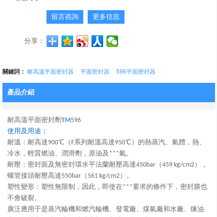
留言咨詢
更多信息
分享：
關鍵詞：
耐高溫平面密封器
平面密封器
596平面密封器
產品介紹
耐高溫平面密封劑
TM
596
使用及用途：
耐溫：耐高達900℃（F系列耐溫高達950℃）的熱蒸汽、氣體，熱、
冷水，輕質燃油、潤滑劑，原油及***氣。
耐壓：密封面及無密封環水平法蘭耐壓高達450bar（459 kg/cm2），
螺管接頭耐壓高達550bar（561 kg/cm2）。
塑性變形：塑性無限制，因此，即使在***要求的條件下，密封膜也
不會破裂。
廣泛應用于是
蒸汽輪機
和燃汽輪機、
發電廠
、煤氣廠和水廠、煉油