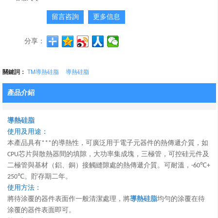
留言咨詢
更多信息
分享：
關鍵詞：
TM導熱硅脂
導熱硅脂
產品介紹
導熱硅脂
使用及用途：
本產品具有***的導熱性，可廣泛用于電子元器件的熱傳遞介質，如
芯片與散熱器間的填隙，大功率集成塊，三極管，可控硅元件及
CPU
二極管與基材（鋁、銅）接觸縫隙處的熱傳遞介質。可耐溫，
-60℃+
。貯存期二年。
250℃
使用方法：
將待涂覆的器件表面作一般清潔處理，將
導熱硅脂
均勻的涂覆在待
涂覆的器件表面即可。