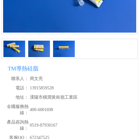
TM導熱硅脂
聯系人：
周文亮
電話：
13915859528
地址：
溧陽市橫澗黃崗嶺工業區
全國服務熱
400-6001698
線：
產品咨詢熱
0519-87930167
線：
客服QQ：
672347525