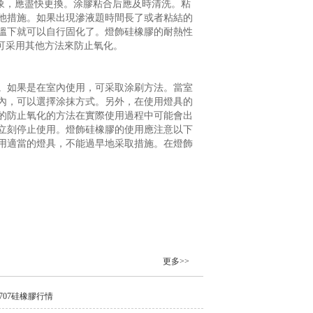
象，應盡快更換。涂膠粘合后應及時清洗。粘
他措施。如果出現滲液題時間長了或者粘結的
溫下就可以自行固化了。燈飾硅橡膠的耐熱性
也可采用其他方法來防止氧化。
。如果是在室內使用，可采取涂刷方法。當室
內，可以選擇涂抹方式。另外，在使用燈具的
的防止氧化的方法在實際使用過程中可能會出
立刻停止使用。燈飾硅橡膠的使用應注意以下
用適當的燈具，不能過早地采取措施。在燈飾
更多>>
707硅橡膠行情