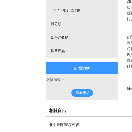
湖
接
TM-222電子灌封膠
部
較
新分類
如
RTV硅橡膠
溫
時
推薦產品
現
幾
硅
新聞動態
數據加載中...
關
查看更多
相關資訊
北京天目706膠報價