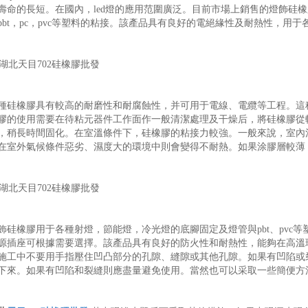
壽命的長短。在國內，led燈的應用范圍廣泛。目前市場上銷售的燈飾硅
pbt，pc，pvc等塑料的粘接。該產品具有良好的電絕緣性及耐熱性，用
種硅橡膠具有較高的耐磨性和耐腐蝕性，并可用于電線、電纜等工程。這
膠的使用需要在待粘元器件工作面作一般清潔處理及干燥后，將硅橡膠從
，稍長時間固化。在室溫條件下，硅橡膠的粘接力較強。一般來說，室內溫
在室外氣候條件惡劣、濕度大的環境中則會變得不耐熱。如果涂膠層較薄
飾硅橡膠用于各種射燈，節能燈，冷光燈的底腳固定及燈管與pbt、pvc
源插座可根據需要選擇。該產品具有良好的防火性和耐熱性，能夠在高溫
施工中不要用手指壓住凹凸部分的孔隙、縫隙或其他孔隙。如果有凹陷或
下來。如果有凹陷和裂縫則應盡量避免使用。當然也可以采取一些簡便方