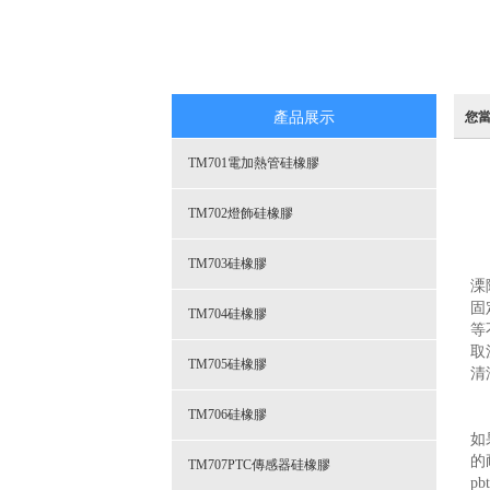
產品展示
您
TM701電加熱管硅橡膠
TM702燈飾硅橡膠
TM703硅橡膠
溧
固
TM704硅橡膠
等
取
TM705硅橡膠
清
TM706硅橡膠
如
的
TM707PTC傳感器硅橡膠
p