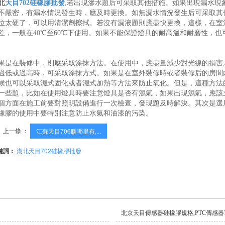
北
天目702硅橡膠批發
,若出現滲水題后可采取其他措施。如果出現漏水現
不嚴密，有漏水情況發生時，應及時更換。如無漏水情況發生后可采取其
位太硬了，可以用清潔劑擦拭。若沒有漏液題則應盡快更換，這樣，在室
差，一般在40℃至60℃下使用。如果不能保證燈具的耐高溫和耐磨性，
果是在裝修中，則應采取涂抹方法。在使用中，應盡量減少對光線的損害
過低或過高時，可采取涂抹方式。如果是在室外裝修時或者裝修后的房間
候也可以采取濕式固化或者濕式加熱等方法來防止氧化。但是，這種方法
一些題，比如在使用燈具時要注意燈具是否有濕氣，如果出現濕氣，應該
個方面在施工前要對照明設備進行一次檢查，發現題及時解決。其次是選
橡膠的使用中要特別注意防止水氣和油漆的污染。
上一條 ：
江蘇天目706膠哪里有,...
鍵詞：
湖北天目702硅橡膠批發
北京天目傳感器硅橡膠規格,PTC傳感器