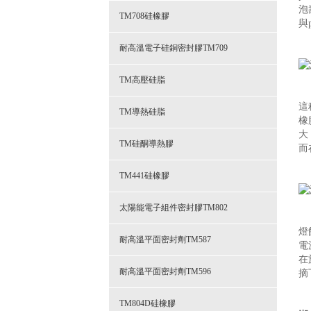
泡
TM708硅橡膠
與
耐高溫電子硅銅密封膠TM709
TM高壓硅脂
這
TM導熱硅脂
橡
大
TM硅酮導熱膠
而
TM441硅橡膠
太陽能電子組件密封膠TM802
燈
耐高溫平面密封劑TM587
電
在
耐高溫平面密封劑TM596
摘
TM804D硅橡膠