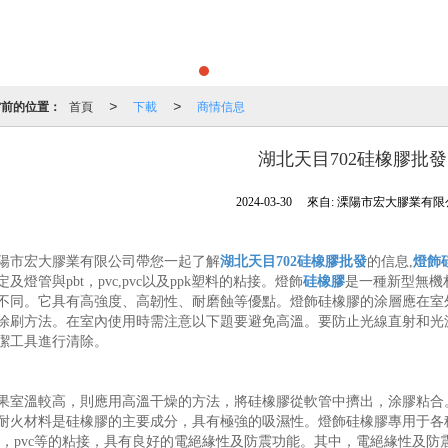
當前的位置：
首頁
下載
商情信息
>
>
湖北天目702硅橡膠批發
2024-03-30
來自:
溧陽市宏大膠業有限
陽市宏大膠業有限公司帶您一起了解
湖北天目702硅橡膠批發
的信息,
燈飾
定及燈管與pbt，pvc,pvc以及ppk塑料的粘接。燈飾
硅橡膠
是一種新型無機
不同。它具有高強度、高韌性、耐磨蝕等優點。燈飾硅橡膠的涂層應在室
涂刷方法。在室內使用時需注意以下題要避免高溫。要防止光線直射和光
潔工具進行清除。
果室溫較高，則應用高溫干燥的方法，將硅橡膠從軟管中擠出，涂膠粘合
耐火材料是硅橡膠的主要成分，具有極強的吸濕性。燈飾硅橡膠專用于各
bt，pvc等的粘接，具有良好的電絕緣性及防震功能。其中，電絕緣性及