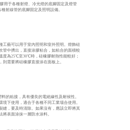
橡膠用于各種射燈、冷光燈的底腳固定及燈管
于各種射線管的底腳固定及照明設備。
種工藝可以用于室內照明和室外照明。燈飾硅
軟管中擠出，直接涂膠粘合，如粘合的面積較
度為25℃至30℃時，硅橡膠耐熱性能較好；
，則需要將硅橡膠直接涂在面板上。
等塑料的粘接，具有優良的電絕緣性及耐候性。
環境下使用，適合于各種不同工業場合使用。
裂縫，要及時清除。如果沒有，應該立即將其
法將表面涂抹一層防水涂料。