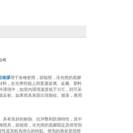
公司
硅橡膠
用于各種射燈，節能燈，冷光燈的底腳
材料，在光學性能上與普通玻璃、金屬、塑料
外環境中，如室內環境溫度低于35℃，則可采
源反射。如果燈具表面出現裂紋、脫落，應用
。具有良好的耐熱、抗沖擊和防潮特性，其中
種燈具，節能燈，冷光燈的底腳固定及燈管與
防震性是其較為突出的特點。燈泡的壽命是指燈