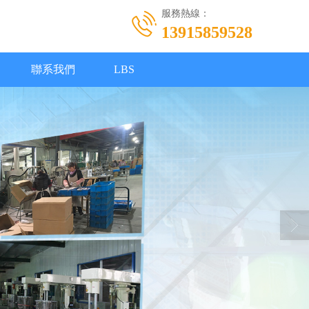
服務熱線：
13915859528
聯系我們
LBS