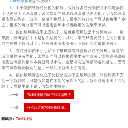
704硅橡膠
要怎么洗呢?
1、由于咱們裝飾時比較的忙碌，或許許多時分咱們并不知道物件
上已經沾上了玻璃膠，因而當咱們發現時玻璃膠已經固化了，假如玻璃
膠依附在陶瓷、玻璃、金屬等物品上，量少的時分咱們可以直接用***刮
去，量多的時分咱們可以選用香蕉水或者特定的洗劑來擦拭。
2、假如玻璃膠在手上固化了，這種處理辦法是十分簡略的，一般
來說，玻璃膠在手上是粘不結實的，以此，咱們只需要雙手之間互相用
力的搓幾下就可以了，然后再用清水清洗一下就什么問題都沒有了。
3、有時分咱們不小心沾上了玻璃膠或許會很及時的發現，這是的
玻璃膠并沒有固化，因而咱們可以直接選用水洗的方法，當然這保證被
感染玻璃膠的物件本身就可以水洗。這是清洗玻璃膠簡略的辦法，因而
咱們操作時要特別注意，一旦沾上就馬上去清洗。
4、假如玻璃膠固化在了比較堅固的平面玻璃的話，只要用美工刀
刮一下就好啦，可是假如是在木制的家具上的話，就不能選用美工刀刮
除了，而是用刷子刷，假如作用較差。
上一條 ：
704硅橡膠的運用和存儲辦法
下一條 ：
什么決定著706硅橡膠固...
關鍵詞：
704硅橡膠