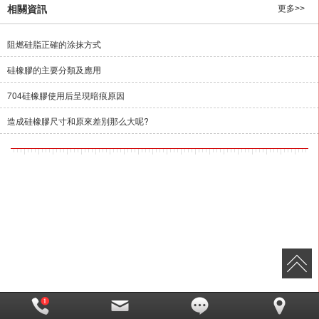
相關資訊
更多>>
阻燃硅脂正確的涂抹方式
硅橡膠的主要分類及應用
704硅橡膠使用后呈現暗痕原因
造成硅橡膠尺寸和原來差別那么大呢?
溧陽市宏大膠業有限公司,專營
TM701電加熱管硅橡膠
TM702燈飾硅橡
膠
TM703硅橡膠
TM704硅橡膠
TM705硅橡膠
TM706硅橡膠
T
M707PTC傳感器硅橡膠
TM708硅橡膠
等業務,有意向的客戶請咨詢我
們，聯系電話：
13915859528
CopyRight ? 版權所有:
溧陽市宏大膠業有限公司
網站地圖
XML
商
情信息
備案號:
蘇ICP備17024329號-1
本站關鍵字:
溧陽市宏大膠業有限公司