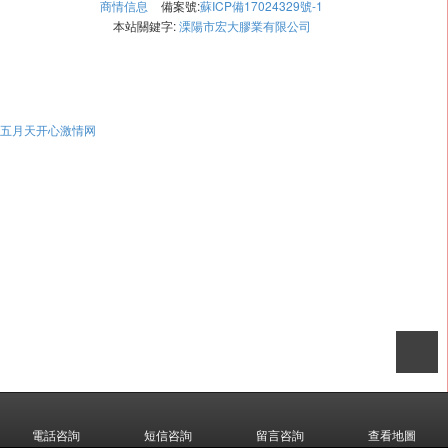
商情信息
備案號:
蘇ICP備17024329號-1
本站關鍵字:
溧陽市宏大膠業有限公司
五月天开心激情网
電話咨詢
短信咨詢
留言咨詢
查看地圖