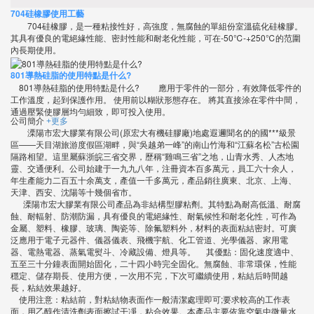
704硅橡膠使用工藝
704硅橡膠，是一種粘接性好，高強度，無腐蝕的單組份室溫硫化硅橡膠。
其具有優良的電絕緣性能、密封性能和耐老化性能，可在-50℃-+250℃的范圍
內長期使用。
801導熱硅脂的使用特點是什么?
801導熱硅脂的使用特點是什么? 應用于零件的一部分，有效降低零件的
工作溫度，起到保護作用。 使用前以糊狀形態存在。 將其直接涂在零件中間，
通過壓緊使膠層均勻細致，即可投入使用。
公司簡介
+更多
溧陽市宏大膠業有限公司(原宏大有機硅膠廠)地處遐邇聞名的的國***級景
區——天目湖旅游度假區湖畔，與“吳越弟一峰”的南山竹海和“江蘇名松”古松園
隔路相望。這里屬蘇浙皖三省交界，歷稱“雞鳴三省”之地，山青水秀、人杰地
靈、交通便利。公司始建于一九九八年，注冊資本百多萬元，員工六十余人，
年生產能力二百五十余萬支，產值一千多萬元，產品銷往廣東、北京、上海、
天津、西安、沈陽等十幾個省市。
溧陽市宏大膠業有限公司產品為非結構型膠粘劑。其特點為耐高低溫、耐腐
蝕、耐輻射、防潮防漏，具有優良的電絕緣性、耐氣候性和耐老化性，可作為
金屬、塑料、橡膠、玻璃、陶瓷等、除氟塑料外，材料的表面粘結密封。可廣
泛應用于電子元器件、儀器儀表、飛機宇航、化工管道、光學儀器、家用電
器、電熱電器、蒸氣電熨斗、冷藏設備、燈具等。 其優點：固化速度適中、
五至三十分鐘表面開始固化，二十四小時完全固化。無腐蝕、非常環保，性能
穩定、儲存期長、使用方便，一次用不完，下次可繼續使用，粘結后時間越
長，粘結效果越好。
使用注意：粘結前，對粘結物表面作一般清潔處理即可;要求較高的工作表
面，用乙醇作清洗劑表面擦試干凈，粘合效果。本產品主要依靠空氣中微量水