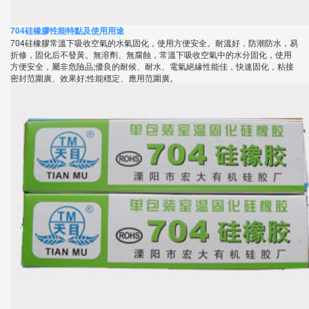
704硅橡膠性能特點及使用用途
704硅橡膠常溫下吸收空氣的水氣固化，使用方便安全。耐溫好，防潮防水，易
折修，固化后不發黃。無溶劑、無腐蝕，常溫下吸收空氣中的水分固化，使用
方便安全，屬非危險品;優良的耐候、耐水、電氣絕緣性能佳，快速固化，粘接
密封范圍廣、效果好;性能穩定、應用范圍廣。