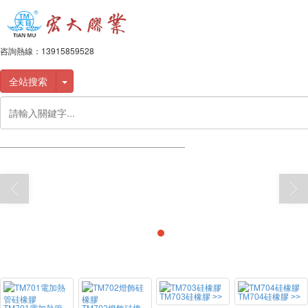
咨詢熱線：
13915859528
全站搜索
801導熱硅脂的正確使用方法
TM703硅橡膠 >>
TM704硅橡膠 >>