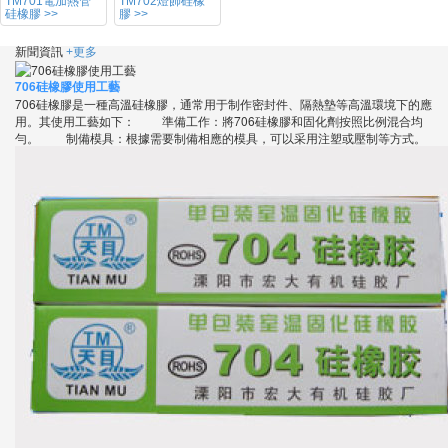
TM701電加熱管
TM702燈飾硅橡
硅橡膠 >>
膠 >>
新聞資訊
+更多
706硅橡膠使用工藝
706硅橡膠是一種高溫硅橡膠，通常用于制作密封件、隔熱墊等高溫環境下的應
用。其使用工藝如下： 準備工作：將706硅橡膠和固化劑按照比例混合均
勻。 制備模具：根據需要制備相應的模具，可以采用注塑或壓制等方式。