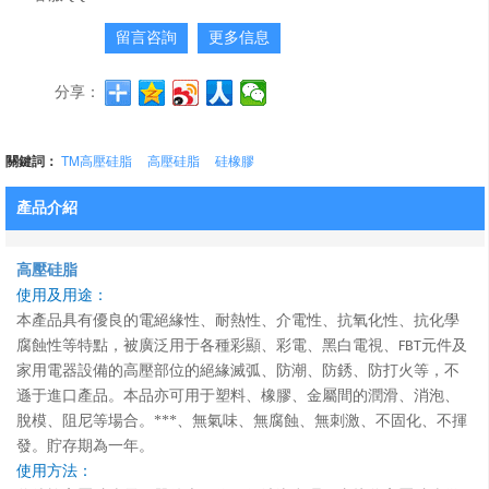
留言咨詢
更多信息
分享：
關鍵詞：
TM高壓硅脂
高壓硅脂
硅橡膠
產品介紹
高壓硅脂
使用及用途：
本產品具有優良的電絕緣性、耐熱性、介電性、抗氧化性、抗化學
元件及
腐蝕性等特點，被廣泛用于各種彩顯、彩電、黑白電視、
FBT
家用電器設備的高壓部位的絕緣滅弧、防潮、防銹、防打火等，不
遜于進口產品。本品亦可用于塑料、橡膠、金屬間的潤滑、消泡、
脫模、阻尼等場合。***、無氣味、無腐蝕、無刺激、不固化、不揮
發。貯存期為一年。
使用方法：