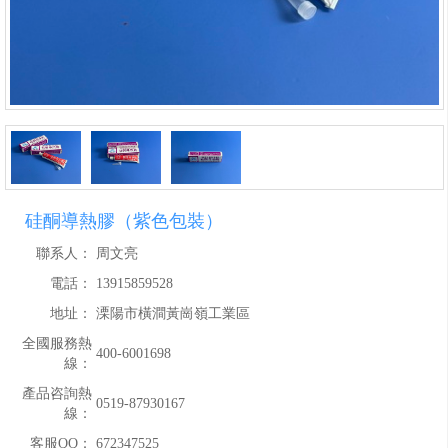
硅酮導熱膠（紫色包裝）
聯系人：
周文亮
電話：
13915859528
地址：
溧陽市橫澗黃崗嶺工業區
全國服務熱
400-6001698
線：
產品咨詢熱
0519-87930167
線：
客服QQ：
672347525