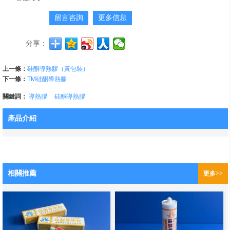
留言咨詢
更多信息
分享：
上一條：
硅酮導熱膠（黃包裝）
下一條：
TM硅酮導熱膠
關鍵詞：
導熱膠
硅酮導熱膠
產品介紹
相關推薦
更多>>