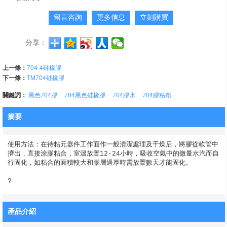
留言咨詢
更多信息
立刻購買
分享：
上一條：
704-4硅橡膠
下一條：
TM704硅橡膠
關鍵詞：
黑色704膠
704黑色硅橡膠
704膠水
704膠粘劑
摘要
使用方法：在待粘元器件工作面作一般清潔處理及干燥后，將膠從軟管中
擠出，直接涂膠粘合，室溫放置12-24小時，吸收空氣中的微量水汽而自
行固化，如粘合的面積較大和膠層過厚時需放置數天才能固化。

? 
產品介紹