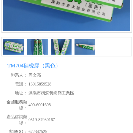
TM704硅橡膠（黑色）
聯系人：
周文亮
電話：
13915859528
地址：
溧陽市橫澗黃崗嶺工業區
全國服務熱
400-6001698
線：
產品咨詢熱
0519-87930167
線：
客服QQ：
672347525