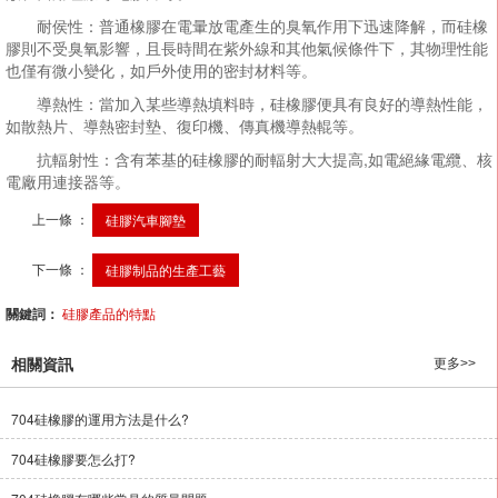
耐侯性：普通橡膠在電暈放電產生的臭氧作用下迅速降解，而硅橡
膠則不受臭氧影響，且長時間在紫外線和其他氣候條件下，其物理性能
也僅有微小變化，如戶外使用的密封材料等。
導熱性：當加入某些導熱填料時，硅橡膠便具有良好的導熱性能，
如散熱片、導熱密封墊、復印機、傳真機導熱輥等。
抗輻射性：含有苯基的硅橡膠的耐輻射大大提高,如電絕緣電纜、核
電廠用連接器等。
上一條 ：
硅膠汽車腳墊
下一條 ：
硅膠制品的生產工藝
關鍵詞：
硅膠產品的特點
相關資訊
更多>>
704硅橡膠的運用方法是什么?
704硅橡膠要怎么打?