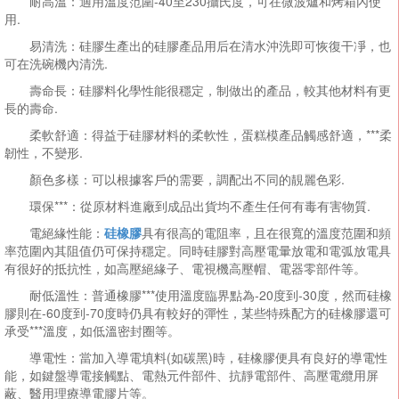
耐高溫：適用溫度范圍-40至230攝氏度，可在微波爐和烤箱內使
用.
易清洗：硅膠生產出的硅膠產品用后在清水沖洗即可恢復干凈，也
可在洗碗機內清洗.
壽命長：硅膠料化學性能很穩定，制做出的產品，較其他材料有更
長的壽命.
柔軟舒適：得益于硅膠材料的柔軟性，蛋糕模產品觸感舒適，***柔
韌性，不變形.
顏色多樣：可以根據客戶的需要，調配出不同的靚麗色彩.
環保***：從原材料進廠到成品出貨均不產生任何有毒有害物質.
電絕緣性能：
硅橡膠
具有很高的電阻率，且在很寬的溫度范圍和頻
率范圍內其阻值仍可保持穩定。同時硅膠對高壓電暈放電和電弧放電具
有很好的抵抗性，如高壓絕緣子、電視機高壓帽、電器零部件等。
耐低溫性：普通橡膠***使用溫度臨界點為-20度到-30度，然而硅橡
膠則在-60度到-70度時仍具有較好的彈性，某些特殊配方的硅橡膠還可
承受***溫度，如低溫密封圈等。
導電性：當加入導電填料(如碳黑)時，硅橡膠便具有良好的導電性
能，如鍵盤導電接觸點、電熱元件部件、抗靜電部件、高壓電纜用屏
蔽、醫用理療導電膠片等。