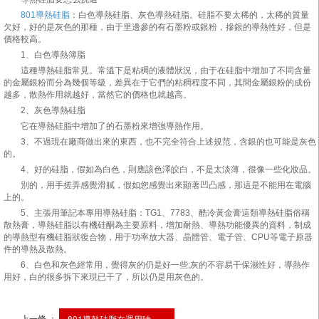
801導熱硅脂
：白色導熱硅脂、灰色導熱硅脂。硅脂不要太稀的，太稀的質量
欠好，好的是灰色的那種，由于里邊參的有石墨粉或銀粉，摻銀的導熱性好，但是
價格較高。
1、白色導熱簿脂
這種導熱硅脂常見。常溫下是粘稠的液體狀況，由于在硅脂中增加了不同含量
的金屬銀粉而分為幾個等級，差異在于它們的粘稠程度不同，其間金屬銀粉的成份
越多，散熱作用就越好，當然它的價格也就越高。
2、灰色導熱硅脂
它在導熱硅脂中增加了的石墨粉來增強導熱作用。
3、不過現在廠商做出來的東西，也不完全符合上述規范，含銀的也可能是灰色
的。
4、好的硅脂，假如為白色，則應該色澤皎白，不是太淡薄，很像一些化妝品。
別的，用手搓弄感覺滑膩，假如您感覺出來顯著凹凸感，那這是不能用在電腦
上的。
5、主張用筆記本專用導熱硅脂：TG1、7783、酷冷黃金膏這類導熱硅脂俗稱
散熱膏，導熱硅脂以有機硅酮為主要原料，增加耐熱、導熱功能優異的資料，制成
的導熱型有機硅脂狀復合物，用于功率放大器、晶體管、電子管、CPU等電子原器
件的導熱及散熱。
6、白色和灰色經常用，覺得灰的仍是好一些;灰的不容易干保濕性好，導熱作
用好，白的很多拆下來現已干了，所以仍是用灰色的。
上一條 ：
801導熱硅脂在運用時，...