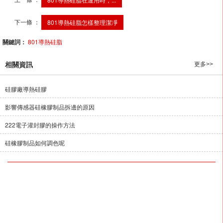
下一條 ：
801導熱硅脂怎樣整理潔凈
關鍵詞：
801導熱硅脂
相關資訊
更多>>
硅膠廠導熱硅膠
影響傳感器硅橡膠制品拆邊的原因
222電子灌封膠的操作方法
硅橡膠制品如何調色呢
溧陽市宏大膠業有限公司,專營
TM701電加熱管硅橡膠
TM702燈飾硅橡
膠
TM703硅橡膠
TM704硅橡膠
TM705硅橡膠
TM706硅橡膠
T
M707PTC傳感器硅橡膠
TM708硅橡膠
等業務,有意向的客戶請咨詢我
們，聯系電話：
13915859528
CopyRight ? 版權所有:
溧陽市宏大膠業有限公司
網站地圖
XML
商