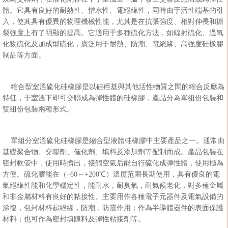
體。它具有良好的耐熱性、憎水性、電絕緣性，同時由于活性端基的引
入，使其具有優異的物理機械性能，尤其是在抗張強度、相對伸長和撕
裂強度上有了明顯的提高。它適用于多種硫化方法，如輻射硫化、過氧
化物硫化及加成型硫化，廣泛用于耐熱、防潮、電絕緣、高強度硅橡膠
制品等方面。
縮合型室溫硫化硅橡膠是以硅羥基與其他活性物質之間的縮合反應為
特征，于室溫下即可交聯成為彈性體的硅橡膠，產品分為單組份包裝和
雙組份包裝兩種形式。
單組分室溫硫化硅橡膠是縮合型液體硅橡膠中主要產品之一。通常由
基礎聚合物、交聯劑、催化劑、填料及添加劑等配制而成。產品包裝在
密封軟管中，使用時擠出，接觸空氣后能自行硫化成彈性體，使用極為
方便。硫化膠能在（–60～+200℃）溫度范圍長期使用，具有優良的電
氣絕緣性能和化學穩定性，能耐水，耐臭氧，耐氣候老化，對多種金屬
和非金屬材料有良好的粘接性。主要用作各種電子元器件及電氣設備的
涂復，包封材料起絕緣，防潮，防震作用；作為半導體器件的表面保護
材料；也可作為密封填隙料及彈性粘接劑等。