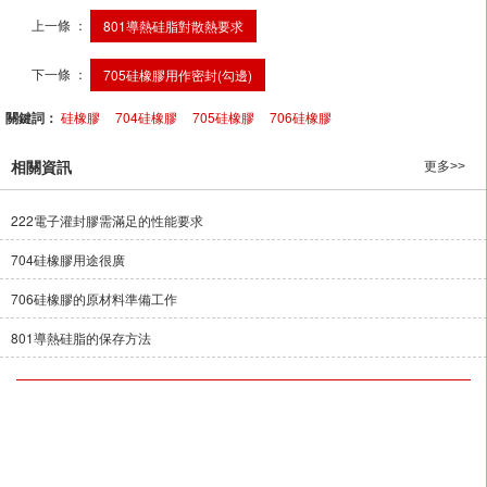
上一條 ：
801導熱硅脂對散熱要求
下一條 ：
705硅橡膠用作密封(勾邊)
關鍵詞：
硅橡膠
704硅橡膠
705硅橡膠
706硅橡膠
相關資訊
更多>>
222電子灌封膠需滿足的性能要求
704硅橡膠用途很廣
706硅橡膠的原材料準備工作
801導熱硅脂的保存方法
溧陽市宏大膠業有限公司,專營
TM701電加熱管硅橡膠
TM702燈飾硅橡
膠
TM703硅橡膠
TM704硅橡膠
TM705硅橡膠
TM706硅橡膠
T
M707PTC傳感器硅橡膠
TM708硅橡膠
等業務,有意向的客戶請咨詢我
們，聯系電話：
13915859528