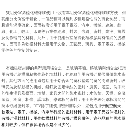
雙組分室溫硫化硅橡膠使用上沒有單組分室溫硫化硅橡膠膠方便，但
其組分比例富于變化，一個品種可以得到多種規格性能的硫化制品，而
且還能深度硫化，因而被廣泛用于電子電器、汽車、機械、建筑、紡
織、化工、輕工、印刷等行業作絕緣、封裝、嵌縫、密封、防潮、抗震
及制作輥筒的材料。此外，由于雙組分室溫硫化硅橡膠具有優異的脫模
性，因而作為軟模材料大量用于文物、工藝品、玩具、電子電器、機械
零件等的復制與制造。
有機硅密封膠的典型應用場合之一是玻璃幕墻。將玻璃與鋁合金框架
用有機硅結構膠粘接作為外墻材料，伸縮縫則用有機硅耐候膠做防水密
封。其他方面的應用還包括用于鋁合金門窗和塑鋼門窗的周邊密封，玻
璃安裝及移動槽的拼縫、鉚釘及固定螺絲的密封：廚房、浴室、洗手間
的衛生潔具及臺面、墻體、家具之間的防水密封；水族館、天棚、金屬
頂蓋、櫥窗、柜臺、護墻板、彩鋼板的密封；用于高等級公路板塊間的
防水嵌縫密
封等。RTV除了建筑用密封膠以外，還包括用
于航空航天、
核電站、電子、機械、汽車等行業的密封材料，用于電子元器件灌封的
有機硅灌封材料，用作軟模材料的有機硅模具膠等。這些品種的需求量
相對較少，但在很多場合卻是不可少的。