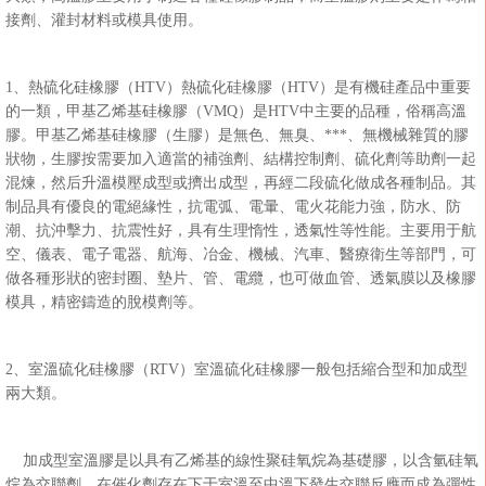
接劑、灌封材料或模具使用。
1、熱硫化硅橡膠（HTV）熱硫化硅橡膠（HTV）是有機硅產品中重要
的一類，甲基乙烯基硅橡膠（VMQ）是HTV中主要的品種，俗稱高溫
膠。甲基乙烯基硅橡膠（生膠）是無色、無臭、***、無機械雜質的膠
狀物，生膠按需要加入適當的補強劑、結構控制劑、硫化劑等助劑一起
混煉，然后升溫模壓成型或擠出成型，再經二段硫化做成各種制品。其
制品具有優良的電絕緣性，抗電弧、電暈、電火花能力強，防水、防
潮、抗沖擊力、抗震性好，具有生理惰性，透氣性等性能。主要用于航
空、儀表、電子電器、航海、冶金、機械、汽車、醫療衛生等部門，可
做各種形狀的密封圈、墊片、管、電纜，也可做血管、透氣膜以及橡膠
模具，精密鑄造的脫模劑等。
2、室溫硫化硅橡膠（RTV）室溫硫化硅橡膠一般包括縮合型和加成型
兩大類。
加成型室溫膠是以具有乙烯基的線性聚硅氧烷為基礎膠，以含氫硅氧
烷為交聯劑，在催化劑存在下于室溫至中溫下發生交聯反應而成為彈性