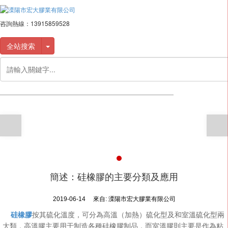
咨詢熱線：
13915859528
全站搜索
簡述：硅橡膠的主要分類及應用
2019-06-14
來自:
溧陽市宏大膠業有限公司
硅橡膠
按其硫化溫度，可分為高溫（加熱）硫化型及和室溫硫化型兩
大類，高溫膠主要用于制造各種硅橡膠制品，而室溫膠則主要是作為粘