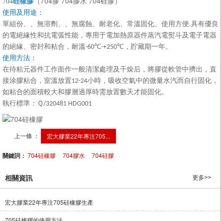
（
704
704
704
704
膠
膠水
硅膠）
硅橡膠
使用及用途：
具有優良
單組份、、無溶劑、、無腐蝕、耐老化、常溫固化、使用方便
.
的電絕緣性和抗電弧性能，專用于電加熱原器件蒸汽電熨斗及電子電器
的絕緣、密封和粘合，耐溫
，貯藏期一年。
-60℃-+250℃
使用方法：
在待粘元器件工作面作一般清潔處理及干燥后，將膠從軟管中擠出，直
小時，吸收空氣中的微量水汽而自行固化，
接涂膠粘合，室溫放置
12-24
如粘合的面積較大和膠層過厚時需放置數天才能固化。
執行標準：Ｑ
/320481 HDG001
上一條 ：
宏大膠業22年專注705...
關鍵詞：
704硅橡膠
704膠水
704硅膠
相關資訊
更多>>
宏大膠業22年專注705硅橡膠生產
705硅橡膠的使用方法