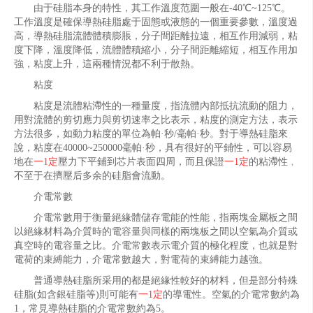
由于硅脂本身的特性，其工作溫度范圍一般在-40℃~125℃。
工作溫度是確保導熱硅脂處于固態或液態的一個重要參數，溫度過
高，導熱硅脂流體體積膨脹，分子間距離拉遠，相互作用減弱，粘
度下降，溫度降低，流體體積縮小，分子間距離縮短，相互作用加
強，粘度上升，這兩種情況都不利于散熱。
粘度
粘度是流體粘滯性的一種量度，指流體內部抵抗流動的阻力，
用對流體的剪切應力與剪切速率之比表示，粘度的測定方法，表示
方法很多，如動力粘度的單位為帕·秒/毫帕·秒。對于導熱硅脂來
說，粘度在40000~250000毫帕·秒，具有很好的平鋪性，可以容易
地在
一1定
壓力下平鋪到芯片表面四周，而且保證
一1定
的粘滯性﹐
不至于在擠壓后多余的硅脂會流動。
介電常數
介電常數用于衡量絕緣體儲存電能的性能，指兩塊金屬板之間
以絕緣材料為介質時的電容量與同樣的兩塊板之間以空氣為介質或
真空時的電容量之比。介電常數表示電介質的極化程度，也就是對
電荷的束縛能力，介電常數越大，對電荷的束縛能力越強。
普通導熱硅脂所采用的都是絕緣性較好的材料，但是部分特殊
硅脂(如含銀硅脂等)則可能有
一1定
的導電性。空氣的介電常數約為
1，常見導熱硅脂的介電常數約為5。