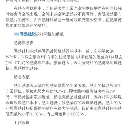
在熱管理應用中，即使是表面非常光潔的兩個平面在相互接觸
時都會有空隙出現，空隙中的空氣是熱的不良導體，會阻礙熱量向
散熱片的傳導。而導熱硅脂就是一種可以填充這些空隙，使熱量傳
導更加順暢迅速的材料。
801導熱硅脂
的相關性能參數
熱傳導系數
導熱硅脂的熱傳導系數與散熱器的基本一致，它的單位為
W/mK，即截面積為1平方米的柱體沿軸向1米距離的溫差為1開爾文
(1K=1℃)時的熱傳導功率。數值越大，表明該材料的熱傳遞速度越
快，導熱性能越好。
熱阻系數
熱阻系數表示物體對熱量傳導的阻礙效果。熱阻的概念與電阻
非常類似，單位也與之相仿(℃/W)，即物體持續傳熱功率為1W
時，導熱路徑兩端的溫差。熱阻顯然是越低越好，因為相同的環境
溫度與導熱功率下，熱阻越低，發熱物體的溫度就越低。熱阻的大
小與導熱硅脂所采用的材料有很大的關系。目前主流導熱硅脂的熱
阻系數均小于0.1℃/w，有些可達到0.005℃/W。
工作溫度