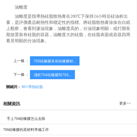
油離度
油離度是指導熱硅脂散熱膏在200℃下保持24小時后硅油析出
量，是評價產品耐熱性和穩定性的指標。將硅脂散熱膏涂抹在白紙
上觀察，會看到滲油現象﹐油離度高的，分油現象明顯﹔或打開長
期放置裝有硅脂的容器，油離度大的硅脂，在硅脂表面或容器四周
看見明顯的分油現象。
上一條 ：
705硅橡膠具有硅橡膠材...
下一條 ：
淺析704硅橡膠與703...
關鍵詞：
801導熱硅脂
更多>>
相關資訊
手上704硅橡膠怎么去除
706硅橡膠的原材料準備工作