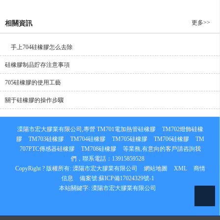
更多>>
相關資訊
手上704硅橡膠怎么去除
硅橡膠制品貯存注意事項
705硅橡膠的使用工藝
關于硅橡膠的操作步驟
溧陽市宏大膠業有限公司,專營
TM701電加熱管硅橡膠
TM702燈飾硅橡
膠
TM703硅橡膠
TM704硅橡膠
TM705硅橡膠
TM706硅橡膠
TM
707PTC傳感器硅橡膠
TM708硅橡膠
等業務,有意向的客戶請咨詢我
們，聯系電話：
13915859528
CopyRight ? 版權所有:
溧陽市宏大膠業有限公司
網站地圖
XML
商情
信息
備案號:
蘇ICP備17024329號-1
本站關鍵字:
溧陽市宏大膠業有限公司