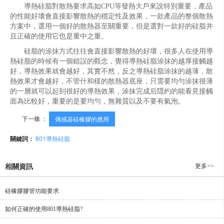
導熱硅脂對散熱要求高如CPU等發熱大戶來說特別重要，產品
的性能好壞會直接影響散熱的穩定性及效果，一款產品的整個散熱
方案中，選用一個好的散熱器至關重要，但是選對一款好的硅脂并
且正確的使用它也是重中之重。
硅脂的涂抹方式往往會直接影響散熱的好壞，很多人在使用導
熱硅脂的時候有一個錯誤的觀念，覺得導熱硅脂涂抹的越厚接觸越
好，導熱效果就會越好，其實不然，反之導熱硅脂涂抹的越薄，散
熱效果才會越好，不管什和樣的散熱器底座，只需要均勻涂抹很薄
的一層就可以起到很好的導熱效果，涂抹完成后隱約的能看見接觸
面為比較好，重要的是要均勻，無雜質以及不要有氣泡。
下一條 ：
傳感器硅橡膠的應用
關鍵詞：
801導熱硅脂
更多>>
相關資訊
硅橡膠膠管功能要求
如何正確的使用801導熱硅脂?