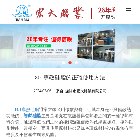
801導熱硅脂的正確使用方法
2024-03-06
來自:
溧陽市宏大膠業有限公司
801導熱硅脂
通常大家又叫做散熱膏，但其本身是不具備散熱
功能的，
導熱硅脂
主要是填充在散熱器與發熱源之間的一種導熱材
料介質，通過降低他們之間的接觸熱阻使散熱效果更加好。導熱硅
脂性能非常穩定，而且使用原材料都是綠色環保材料沒有毒無有害
物質及不會產生腐蝕氣體。