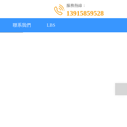
服務熱線：
13915859528
聯系我們
LBS