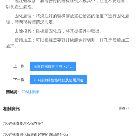
澆注硅橡膠：將混合好的硅橡膠倒入模具中，注意不要過量，
以免產生氣泡。
固化處理：將澆注好的硅橡膠放置在恰當的溫度下進行固化處
理，時間視具體情況而定。
去除模具：硅橡膠固化后，將其從模具中取出。
后續加工：可以根據需要對硅橡膠進行切割、打孔等后續加工
處理。
上一條 ：
廣東硅橡膠哪里有,704...
下一條 ：
704硅橡膠性能特點及使用用途
關鍵詞：
706硅橡膠
更多>>
相關資訊
706硅橡膠要怎么保存呢?
706硅橡膠固化后表面起皺的原因是什么?